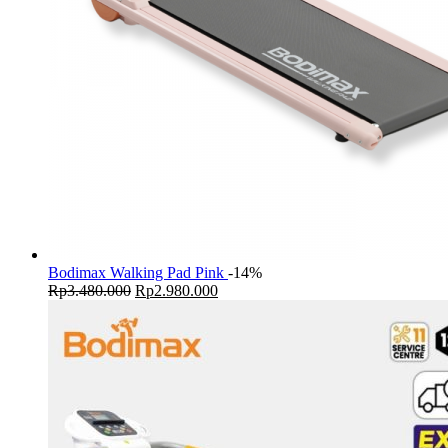
Bodimax Walking Pad Pink
-14%
Original
Current
Rp
3.480.000
Rp
2.980.000
price
price
was:
is:
Rp3.480.000.
Rp2.980.000.