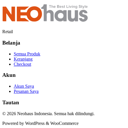
price
price
was:
is:
Rp3.480.000.
Rp2.980.000.
Retail
Belanja
Semua Produk
Keranjang
Checkout
Akun
Akun Saya
Pesanan Saya
Tautan
© 2026 Neohaus Indonesia. Semua hak dilindungi.
Powered by WordPress & WooCommerce