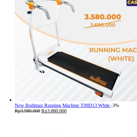
New Bodimax Running Machine T09D13 White
-3%
Original
Current
Rp
3.980.000
Rp
3.880.000
price
price
was:
is:
Rp3.980.000.
Rp3.880.000.