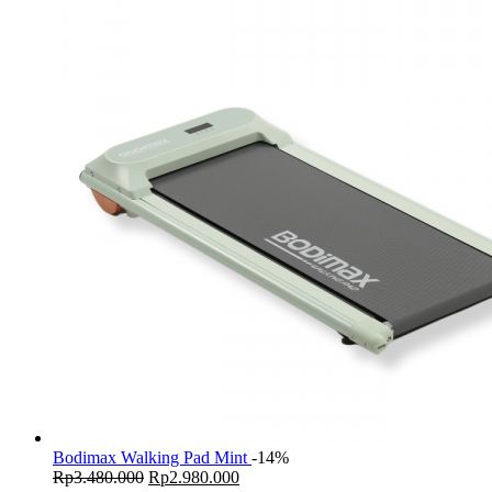
Bodimax Walking Pad Mint
-14%
Original
Current
Rp
3.480.000
Rp
2.980.000