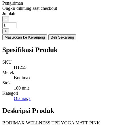
Pengiriman
Ongkir dihitung saat checkout
Jumlah
−
BODIMAX
WELLNESS
+
TPE
Masukkan ke Keranjang
Beli Sekarang
YOGA
MATT
Spesifikasi Produk
PINK
quantity
SKU
H1255
Merek
Bodimax
Stok
180 unit
Kategori
Olahraga
Deskripsi Produk
BODIMAX WELLNESS TPE YOGA MATT PINK