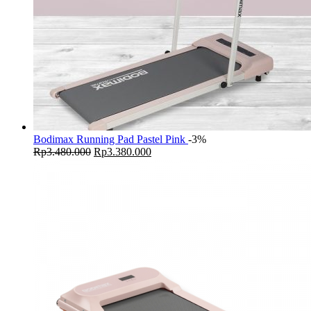
Bodimax Running Pad Pastel Pink
-3%
Original
Current
Rp
3.480.000
Rp
3.380.000
price
price
was:
is:
Rp3.480.000.
Rp3.380.000.