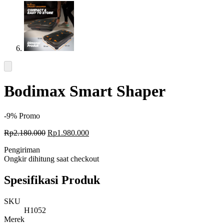
Bodimax Smart Shaper
-9%
Promo
Original
Current
Rp
2.180.000
Rp
1.980.000
price
price
Pengiriman
was:
is:
Ongkir dihitung saat checkout
Rp2.180.000.
Rp1.980.000.
Spesifikasi Produk
SKU
H1052
Merek