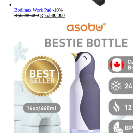
Bodimax Work Pad
-10%
Original
Current
Rp
6.280.000
Rp
5.680.000
price
price
was:
is:
Rp6.280.000.
Rp5.680.000.