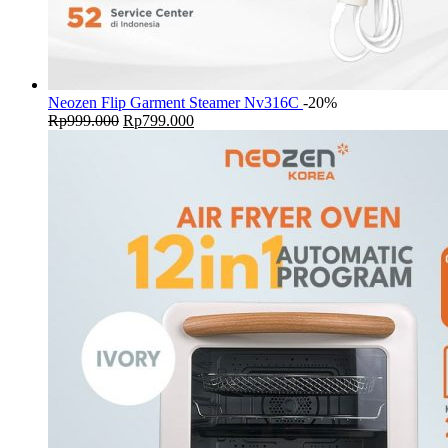
Neozen Flip Garment Steamer Nv316C
-20%
Original
Current
Rp
999.000
Rp
799.000
price
price
was:
is:
Rp999.000.
Rp799.000.