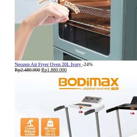
Neozen Air Fryer Oven 20L Ivory
-24%
Original
Current
Rp
2.480.000
Rp
1.880.000
price
price
was:
is:
Rp2.480.000.
Rp1.880.000.