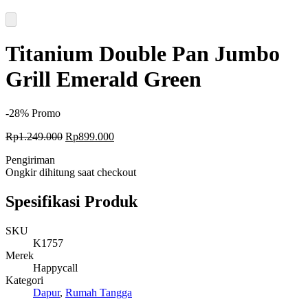
Titanium Double Pan Jumbo
Grill Emerald Green
-28%
Promo
Original
Current
Rp
1.249.000
Rp
899.000
price
price
Pengiriman
was:
is:
Ongkir dihitung saat checkout
Rp1.249.000.
Rp899.000.
Spesifikasi Produk
SKU
K1757
Merek
Happycall
Kategori
Dapur
,
Rumah Tangga