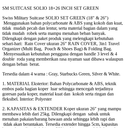
SM SUITCASE SOLIO 18+26 INCH SET GREEN
Swiss Military Suitcase SOLIO SET GREEN (18″ & 26″)
Menggunakan bahan polycarbonate & ABS yang kokoh dan kuat,
tidak mudah pecah dan lentur, serta material bagian dalam yang
tidak mudah robek serta mampu menahan beban banyak.
Dilengkapi dengan paket produk yang melengkapi kebutuhan
sehari-hari: Rain Cover ukuran 26″ RAIN COVER, 3in1 Travel
Organizer (Multi Bag, Pouch & Shoes Bag) & Folding Bag.
Menyesuaikan kebutuhan pengguna dengan handle 3 level & 4
double roda yang memberikan rasa nyaman saat dibawa walaupun
dengan beban berat.
Tersedia dalam 4 warna : Gray, Starbucks Green, Silver & White.
1. MATERIAL Eksterior: Bahan Polycarbonate & ABS, teknik
embos pada bagian koper luar sehingga mencegah terjadinya
goresan pada koper, material kuat dan kokoh serta ringan dan
fleksibel. Interior: Polyester
2. KAPASITAS & EXTENDER Koper ukuran 26″ yang mampu
membawa lebih dari 25kg. Dilengkapi dengan sabuk untuk
menahan pakaian/barang bawaan anda sehingga lebih rapi dan
tidak akan berantakan. Tersedia extender hingga 5cm, kapasitas