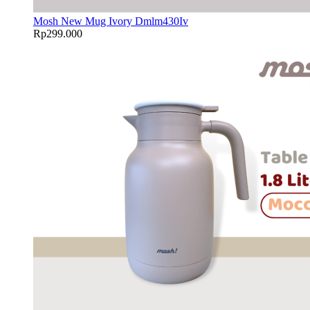
Mosh New Mug Ivory Dmlm430Iv
Rp
299.000