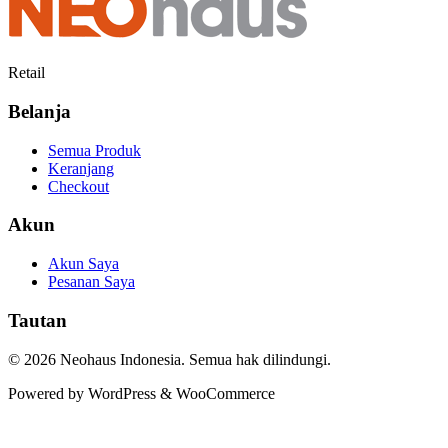
Rp2.480.000.
Rp2.280.000.
Retail
Belanja
Semua Produk
Keranjang
Checkout
Akun
Akun Saya
Pesanan Saya
Tautan
© 2026 Neohaus Indonesia. Semua hak dilindungi.
Powered by WordPress & WooCommerce