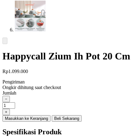
Happycall Zium Ih Pot 20 Cm
Rp
1.099.000
Pengiriman
Ongkir dihitung saat checkout
Jumlah
−
Happycall
Zium
+
IH
Masukkan ke Keranjang
Beli Sekarang
Pot
20
Spesifikasi Produk
cm
quantity