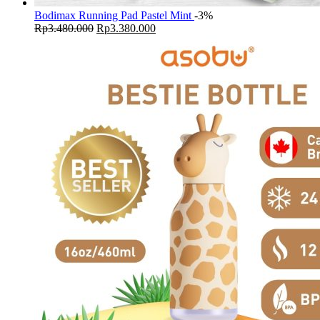
Bodimax Running Pad Pastel Mint
-3%
Original
Current
Rp
3.480.000
Rp
3.380.000
price
price
was:
is:
Rp3.480.000.
Rp3.380.000.