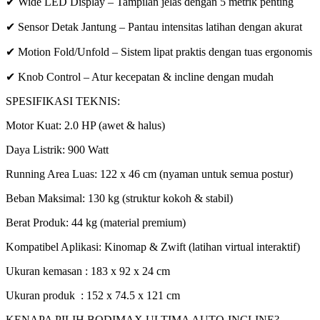
✔ Wide LED Display – Tampilan jelas dengan 5 metrik penting
✔ Sensor Detak Jantung – Pantau intensitas latihan dengan akurat
✔ Motion Fold/Unfold – Sistem lipat praktis dengan tuas ergonomis
✔ Knob Control – Atur kecepatan & incline dengan mudah
SPESIFIKASI TEKNIS:
Motor Kuat: 2.0 HP (awet & halus)
Daya Listrik: 900 Watt
Running Area Luas: 122 x 46 cm (nyaman untuk semua postur)
Beban Maksimal: 130 kg (struktur kokoh & stabil)
Berat Produk: 44 kg (material premium)
Kompatibel Aplikasi: Kinomap & Zwift (latihan virtual interaktif)
Ukuran kemasan : 183 x 92 x 24 cm
Ukuran produk : 152 x 74.5 x 121 cm
KENAPA PILIH BODIMAX ULTIMA AUTO-INCLINE?