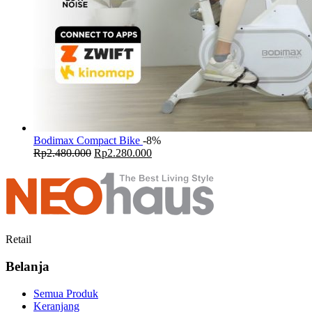
Bodimax Compact Bike
-8%
Original
Current
Rp
2.480.000
Rp
2.280.000
price
price
was:
is:
Rp2.480.000.
Rp2.280.000.
Retail
Belanja
Semua Produk
Keranjang