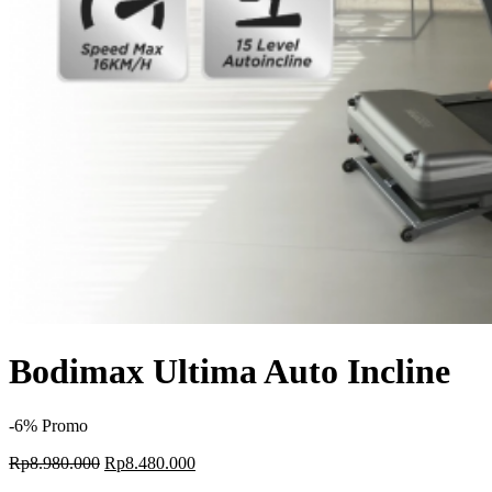
Bodimax Ultima Auto Incline
-6%
Promo
Original
Current
Rp
8.980.000
Rp
8.480.000
price
price