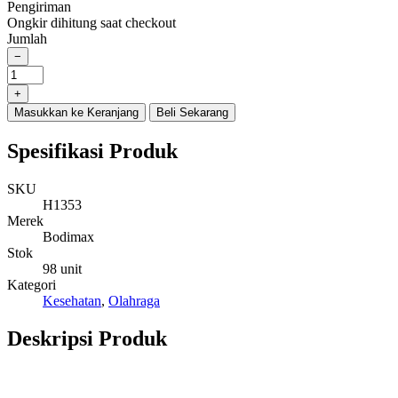
Pengiriman
was:
is:
Ongkir dihitung saat checkout
Rp8.980.000.
Rp8.480.000.
Jumlah
−
BODIMAX
ULTIMA
+
AUTO
Masukkan ke Keranjang
Beli Sekarang
INCLINE
quantity
Spesifikasi Produk
SKU
H1353
Merek
Bodimax
Stok
98 unit
Kategori
Kesehatan
,
Olahraga
Deskripsi Produk