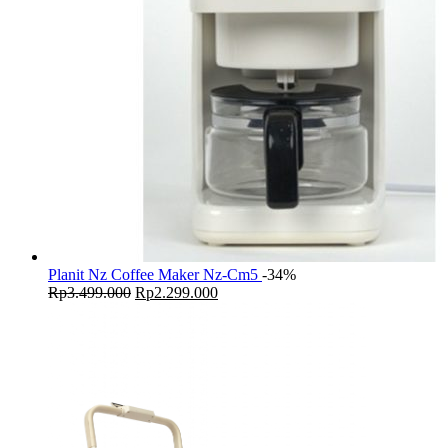
Planit Nz Coffee Maker Nz-Cm5
-34%
Original
Current
Rp
3.499.000
Rp
2.299.000
price
price
was:
is:
Rp3.499.000.
Rp2.299.000.