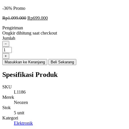
-36%
Promo
Original
Current
Rp
1.099.000
Rp
699.000
price
price
Pengiriman
was:
is:
Ongkir dihitung saat checkout
Rp1.099.000.
Rp699.000.
Jumlah
−
NEOZEN
GARMENT
+
STEAMER
Masukkan ke Keranjang
Beli Sekarang
quantity
Spesifikasi Produk
SKU
L1186
Merek
Neozen
Stok
5 unit
Kategori
Elektronik