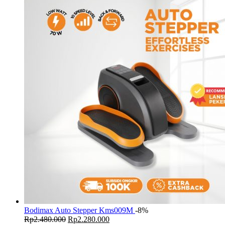
Bodimax Auto Stepper Kms009M
-8%
Original
Current
Rp
2.480.000
Rp
2.280.000