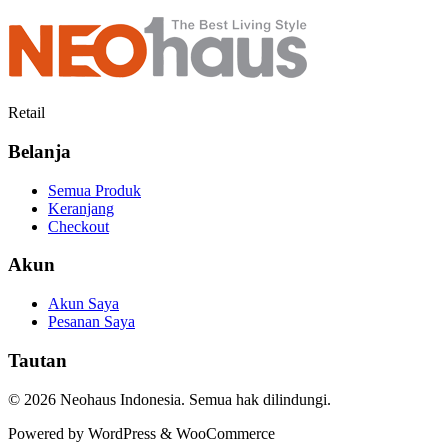
price
price
was:
is:
Rp2.480.000.
Rp2.280.000.
Retail
Belanja
Semua Produk
Keranjang
Checkout
Akun
Akun Saya
Pesanan Saya
Tautan
© 2026 Neohaus Indonesia. Semua hak dilindungi.
Powered by WordPress & WooCommerce