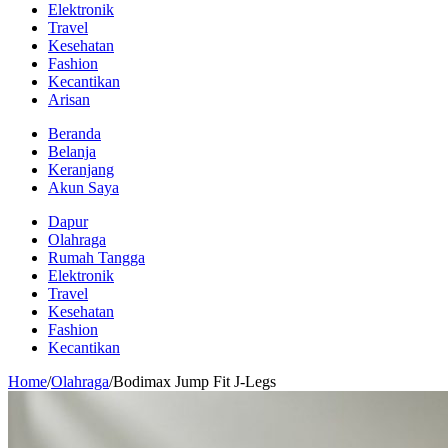
Elektronik
Travel
Kesehatan
Fashion
Kecantikan
Arisan
Beranda
Belanja
Keranjang
Akun Saya
Dapur
Olahraga
Rumah Tangga
Elektronik
Travel
Kesehatan
Fashion
Kecantikan
Home
/
Olahraga
/
Bodimax Jump Fit J-Legs