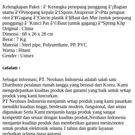
Kelengkapan Paket : â‘ Kerangka penopang punggung â‘¡Bagian
utama â‘¢Penopang kepala â‘£Spons Akupresur â‘¤Pita penguat
otot â‘¥Gagang â‘¦Cincin plastik â‘§Baut dan Mur (untuk penopang
punggung) â‘¨Kunci Pas â‘©Baut (untuk gagang) â‘ªSpring Klip
Original : China
Dimensi : 68 x 26 x 28 cm
Berat : 7 Kg
Material : Steel pipe, Polyurethane, PP, PVC
Warna : Hitam
Gender : Unisex
catatan :
Sebagai informasi, PT. Neohaus Indonesia adalah salah satu
Distributor peralatan rumah tangga yang berasal dari Korea. Kami
mengedepankan kualitas produk dan garansi yang baik untuk setiap
produk yang kami luncurkan.
PT Neohaus Indonesia menjamin setiap produk yang kami pasarkan
memiliki kualitas tinggi, berdesain modern, fungsional, dan aman
digunakan Serta Kami menjamin harga produk yang sangat
kompetitif dan sesuai dengan kualitas produk,Neohaus Indonesia
menjamin kualitas produk dan memberikan garansi mesin/motor
untuk produk elektronik selama 1 tahun dan gratis layanan
perbaikan selama masa garansi